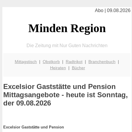
Abo | 09.08.2026
Minden Region
Die Zeitung mit Nur Guten Nachrichten
Mittagstisch
|
Obstkorb
|
Radtrikot
|
Branchenbuch
|
Heiraten
|
Bücher
Excelsior Gaststätte und Pension
Mittagsangebote - heute ist Sonntag,
der 09.08.2026
Excelsior Gaststätte und Pension